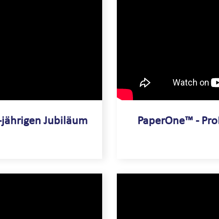
jährigen Jubiläum
PaperOne™ - Pro