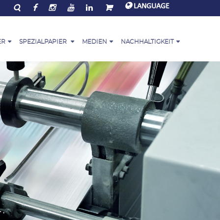
LANGUAGE
ER
SPEZIALPAPIER
MEDIEN
NACHHALTIGKEIT
zialpapier-Sortiment
PaperOne™ Bulletin
Umwelt und Gesellschaft
erOne™ Script
Unternehmensvideos
PEFC
erOne™ Bag
Videos mit Kundenrezensionen
Globales Umweltzeichen
erOne™ Base
Downloads
Zirkularität
t+
erOne™ Envelope