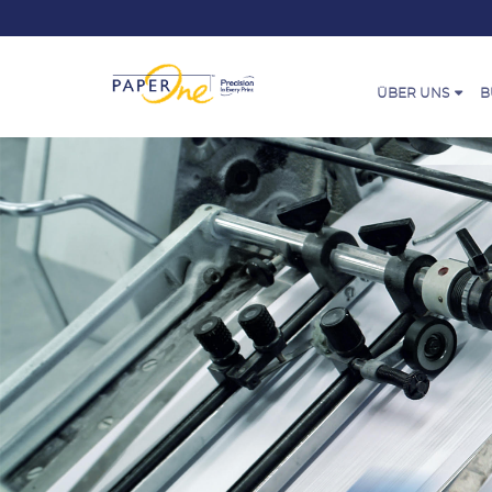
ÜBER UNS
B
Paperone™ - Geschic
Büro
Sort
Journey of PaperOne
Verw
APRIL Gruppe
Büro
ProDigi™ HD Print Te
Onli
So wird Papier herges
Zertifikate und Ausz
Kontakt