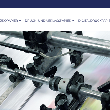
ÜROPAPIER
DRUCK- UND VERLAGSPAPIER
DIGITALDRUCKPAPI
hte
papier-
Druck- und Verlagspapier-Sortiment
Digitaldruckpapier-
Spe
iment
Sortiment
™
PaperOne™ Offset
Pap
Architektur
endung von
PaperOne™ Inkjet
Premium Print
Pap
Kreativ
papier
PaperOne™ Laser
chnology
PrintOne™ Offset
Pap
Finanzen
ne kaufen
PaperOne™ Pre-Prin
tellt
QPC-Vorteile Für Unsere Kunden
Pap
Bildung
eichnungen
PaperOne™ Ingredient Marketing
Gesundheitsversorgung
Program