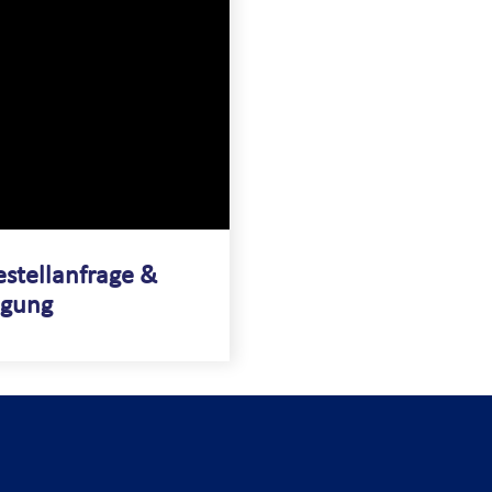
estellanfrage &
lgung