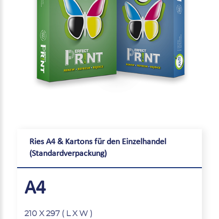
Ries A4 & Kartons für den Einzelhandel
(Standardverpackung)
A4
210 X 297 ( L X W )