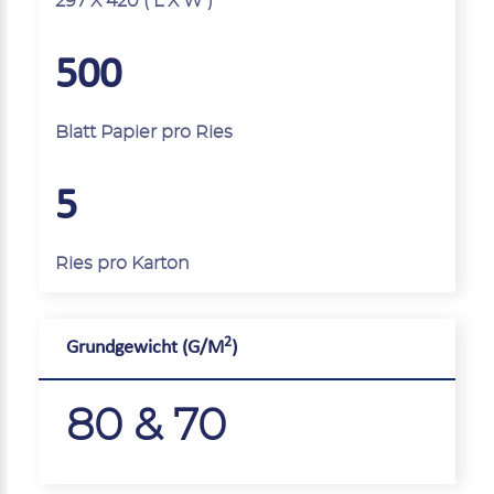
297 X 420 ( L X W )
500
Blatt Papier pro Ries
5
Ries pro Karton
2
Grundgewicht (G/M
)
80 & 70