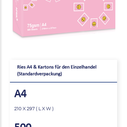
Ries A4 & Kartons für den Einzelhandel
(Standardverpackung)
A4
210 X 297 ( L X W )