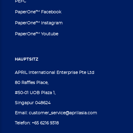
PEFC
PaperOne™ Facebook
PaperOne™ Instagram
PaperOne™ Youtube
HAUPTSITZ
APRIL International Enterprise Pte Ltd
80 Raffles Place,
#50-01 UOB Plaza 1,
Singapur 048624
Email:
customer_service@aprilasia.com
Telefon:
+65 6216 9318